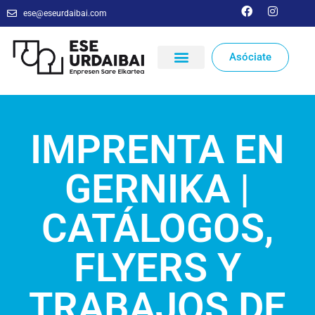
ese@eseurdaibai.com
Asóciate
IMPRENTA EN
GERNIKA |
CATÁLOGOS,
FLYERS Y
TRABAJOS DE